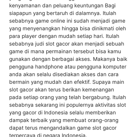
kenyamanan dan peluang keuntungan Bagi
siapapun yang bertaruh di dalamnya. Itulah
sebabnya game online ini sudah menjadi game
yang menyenangkan hingga bisa dinikmati oleh
para player dengan mudah setiap hari. Itulah
sebabnya judi slot gacor akan menjadi sebuah
game di mana permainan tersebut bisa kamu
gunakan dengan berbagai akses. Makanya baik
pengguna handphone atau pengguna komputer
anda akan selalu disediakan akses dan cara
bermain yang mudah dan efektif. Supaya main
slot gacor akan terus berikan kemenangan
pada setiap orang yang telah bergabung. Itulah
sebabnya sekarang ini populernya aktivitas slot
yang gacor di Indonesia selalu memberikan
dampak terbaik yang membuat orang-orang
dapat terus mengandalkan game slot gacor
terpercaya di negara Indonesia.