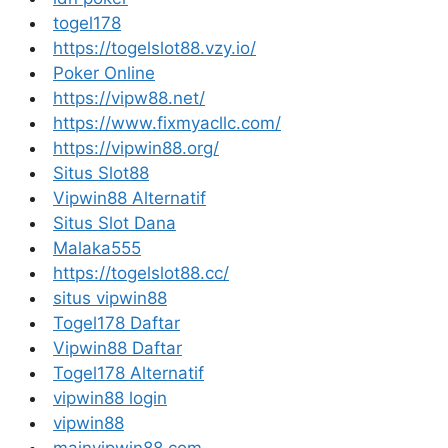
togel178
https://togelslot88.vzy.io/
Poker Online
https://vipw88.net/
https://www.fixmyacllc.com/
https://vipwin88.org/
Situs Slot88
Vipwin88 Alternatif
Situs Slot Dana
Malaka555
https://togelslot88.cc/
situs vipwin88
Togel178 Daftar
Vipwin88 Daftar
Togel178 Alternatif
vipwin88 login
vipwin88
mainvipwin88.com