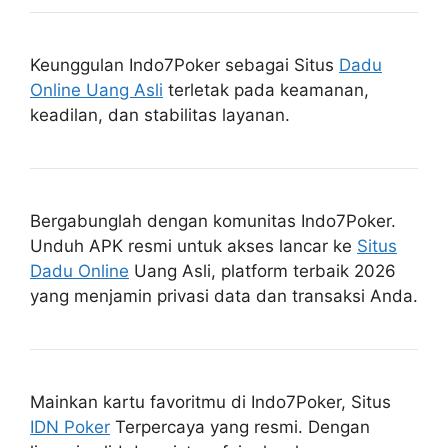
Keunggulan Indo7Poker sebagai Situs
Dadu
Online Uang Asli
terletak pada keamanan,
keadilan, dan stabilitas layanan.
Bergabunglah dengan komunitas Indo7Poker.
Unduh APK resmi untuk akses lancar ke
Situs
Dadu Online
Uang Asli, platform terbaik 2026
yang menjamin privasi data dan transaksi Anda.
Mainkan kartu favoritmu di Indo7Poker, Situs
IDN Poker
Terpercaya yang resmi. Dengan