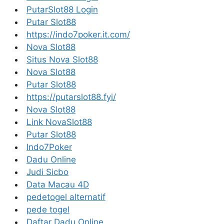
PutarSlot88 Login
Putar Slot88
https://indo7poker.it.com/
Nova Slot88
Situs Nova Slot88
Nova Slot88
Putar Slot88
https://putarslot88.fyi/
Nova Slot88
Link NovaSlot88
Putar Slot88
Indo7Poker
Dadu Online
Judi Sicbo
Data Macau 4D
pedetogel alternatif
pede togel
Daftar Dadu Online