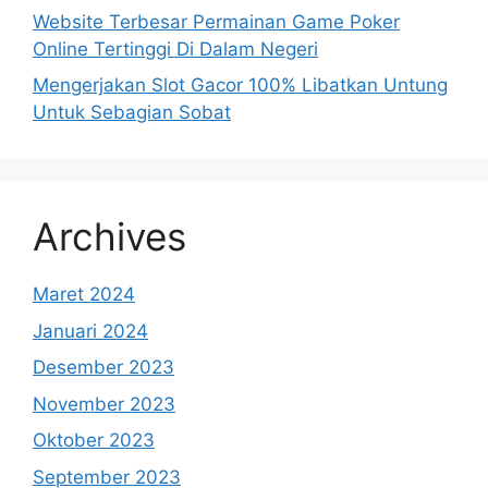
Website Terbesar Permainan Game Poker
Online Tertinggi Di Dalam Negeri
Mengerjakan Slot Gacor 100% Libatkan Untung
Untuk Sebagian Sobat
Archives
Maret 2024
Januari 2024
Desember 2023
November 2023
Oktober 2023
September 2023