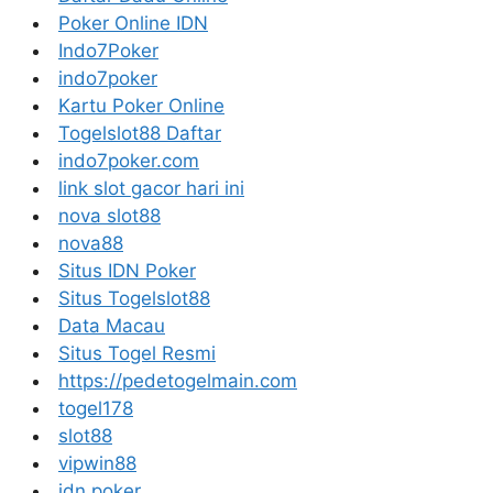
Poker Online IDN
Indo7Poker
indo7poker
Kartu Poker Online
Togelslot88 Daftar
indo7poker.com
link slot gacor hari ini
nova slot88
nova88
Situs IDN Poker
Situs Togelslot88
Data Macau
Situs Togel Resmi
https://pedetogelmain.com
togel178
slot88
vipwin88
idn poker