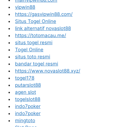
vipwin88
https://gasvipwin88.com/
Situs Togel Online
link alternatif novaslot88
https://totomacau.me/
situs togel resmi
Togel Online
situs toto resmi
bandar togel resmi
https://www.novaslot88.xyz/
togel178
putarslot88
agen slot
togelslot88
indo7poker
indo7poker
mingtoto