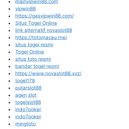
mainvipwin88.com
vipwin88
https://gasvipwin88.com/
Situs Togel Online
link alternatif novaslot88
https://totomacau.me/
situs togel resmi
Togel Online
situs toto resmi
bandar togel resmi
https://www.novaslot88.xyz/
togel178
putarslot88
agen slot
togelslot88
indo7poker
indo7poker
mingtoto