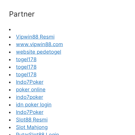
Partner
Vipwin88 Resmi
www.vipwin88.com
website pedetogel
togel178
togel178
togel178
Indo7Poker
poker online
indo7poker
idn poker login
Indo7Poker
Slot88 Resmi
Slot Mahjong
PutarSlot88 Login