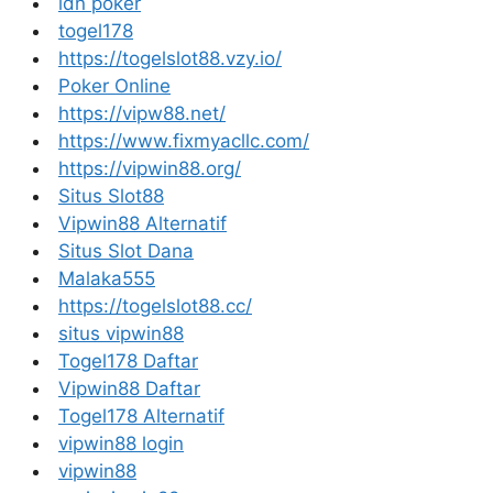
idn poker
togel178
https://togelslot88.vzy.io/
Poker Online
https://vipw88.net/
https://www.fixmyacllc.com/
https://vipwin88.org/
Situs Slot88
Vipwin88 Alternatif
Situs Slot Dana
Malaka555
https://togelslot88.cc/
situs vipwin88
Togel178 Daftar
Vipwin88 Daftar
Togel178 Alternatif
vipwin88 login
vipwin88