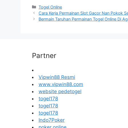
Kategori
Togel Online
Cara Kerja Permainan Slot Gacor Nan Pokok S
Bermain Taruhan Permainan Togel Online Di A
Partner
Vipwin88 Resmi
www.vipwin88.com
website pedetogel
togel178
togel178
togel178
Indo7Poker
poker online