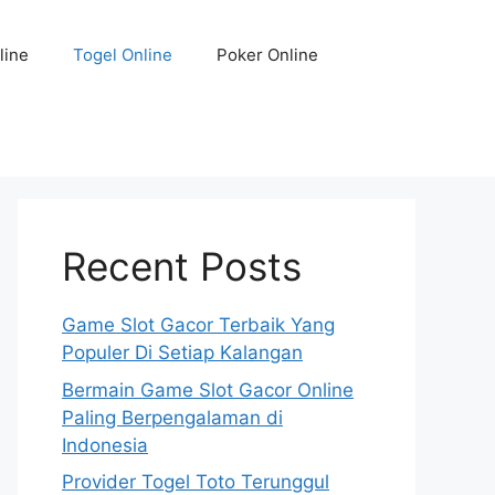
line
Togel Online
Poker Online
Recent Posts
Game Slot Gacor Terbaik Yang
Populer Di Setiap Kalangan
Bermain Game Slot Gacor Online
Paling Berpengalaman di
Indonesia
Provider Togel Toto Terunggul