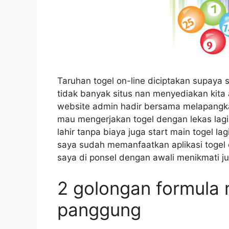
Taruhan togel on-line diciptakan supaya
tidak banyak situs nan menyediakan kit
website admin hadir bersama melapangk
mau mengerjakan togel dengan lekas lagi
lahir tanpa biaya juga start main togel la
saya sudah memanfaatkan aplikasi togel 
saya di ponsel dengan awali menikmati jud
2 golongan formula
panggung