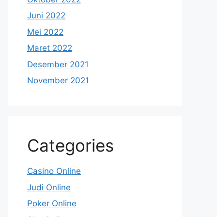
Juni 2022
Mei 2022
Maret 2022
Desember 2021
November 2021
Categories
Casino Online
Judi Online
Poker Online