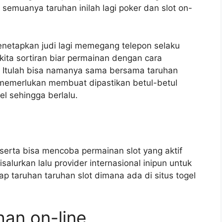
n semuanya taruhan inilah lagi poker dan slot on-
enetapkan judi lagi memegang telepon selaku
kita sortiran biar permainan dengan cara
 Itulah bisa namanya sama bersama taruhan
memerlukan membuat dipastikan betul-betul
l sehingga berlalu.
serta bisa mencoba permainan slot yang aktif
salurkan lalu provider internasional inipun untuk
ap taruhan taruhan slot dimana ada di situs togel
an on-line