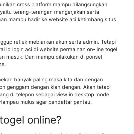
keunikan cross platform mampu dilangsungkan
yaitu terang-terangan mengerjakan serta
n mampu hadir ke website aci ketimbang situs
nggup reflek mebiarkan akun serta admin. Tetapi
 id login aci di website permainan on-line togel
kan masuk. Dan mampu dilakukan di ponsel
me.
ekan banyak paling masa kita dan dengan
lpon genggam dengan kian dengan. Akan tetapi
g di telepon sebagai view in desktop mode.
terlampau mulus agar pendaftar pantau.
togel online?