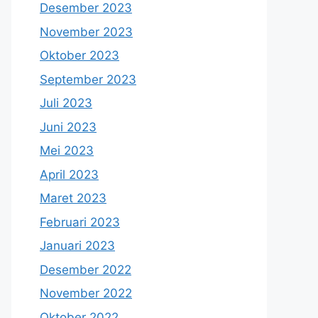
Desember 2023
November 2023
Oktober 2023
September 2023
Juli 2023
Juni 2023
Mei 2023
April 2023
Maret 2023
Februari 2023
Januari 2023
Desember 2022
November 2022
Oktober 2022