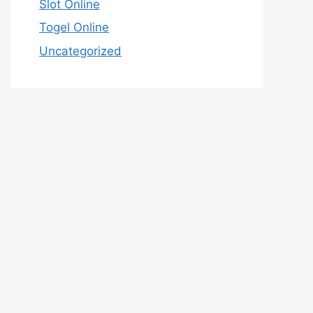
Slot Online
Togel Online
Uncategorized