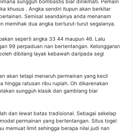
 dimana sungguh bombastis biar dinikmati. Pemain
a khusus . Angka sendiri itupun akan berkitar
 berlainan. Semisal seandainya anda menanam
mun memihak dua angka berturut-turut segalanya.
pakan seperti angka 33 44 maupun 46. Lalu
gan 99 perpaduan nan bertentangan. Kelonggaran
boleh dibilang layak kebawah daripada segi
n akan tetapi menaruh permainan yang kecil
a hingga ratusan ribu rupiah. Oh dikarenakan
katakan sungguh klasik dan gamblang biar
mlah dan lewat batas tradisional. Sebagai sekelap
model permainan yang bertentangan. Situs togel
u memuat limit sehingga berapa nilai judi nan