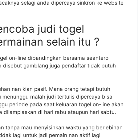
caknya selagi anda dipercaya sinkron ke website
encoba judi togel
rmainan selain itu ?
ogel on-line dibandingkan bersama seantero
a disebut gamblang juga pendaftar tidak butuh
uhan nan kian pasif. Mana orang tetapi butuh
tu menunggu malah judi tertulis dipercaya bisa
nggu periode pada saat keluaran togel on-line akan
a dilampiaskan di hari rabu ataupun hari sabtu.
nan tanpa mau menyisihkan waktu yang berlebihan
dak lagi untuk jadi pemain nan aktif lagi